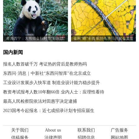
青海西宁：大熊猫金秋时节“贴秋膘”
金秋“晒”丰收 航拍各地田间披金美景
国内新闻
报名人数首破千万 考证热的背后是教师热吗
东西问·消息｜中新社“东西问智库”在北京成立
工业设计发展步入快车道 制造业设计能力稳步提升
教资考试报考人数10年翻66倍 业内人士：应理性看待
最高人民检察院依法对田惠宇决定逮捕
2023国考今起报名：近七成招录计划专招应届生
关于我们
About us
联系我们
广告服务
供稿服务
法律声明
招聘信息
网站地图