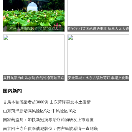
杭州西湖曲院风荷“荷景”引游人
周冠宇F1英国站遭遇事故 所幸人无大碍
夏日九寨沟山风水韵 自然纯净宛如童话
安徽宣城：水东古镇放荷灯 非遗文化助
世界
旅游复苏
国内新闻
甘肃本轮感染者超3000例 山东菏泽突发本土疫情
山东菏泽新增高风险区9处 中风险区10处
国家药监局：加快新冠病毒治疗药物研发上市速度
南京回应寺庙供奉战犯牌位：伤害民族感情一查到底