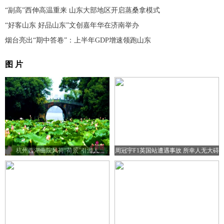
“副高”西伸高温重来 山东大部地区开启蒸桑拿模式
“好客山东 好品山东”文创嘉年华在济南举办
烟台亮出“期中答卷”：上半年GDP增速领跑山东
图 片
杭州西湖曲院风荷“荷景”引游人
周冠宇F1英国站遭遇事故 所幸人无大碍