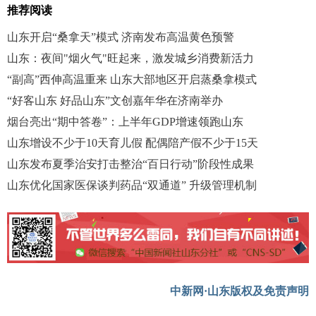
推荐阅读
山东开启“桑拿天”模式 济南发布高温黄色预警
山东：夜间"烟火气"旺起来，激发城乡消费新活力
“副高”西伸高温重来 山东大部地区开启蒸桑拿模式
“好客山东 好品山东”文创嘉年华在济南举办
烟台亮出“期中答卷”：上半年GDP增速领跑山东
山东增设不少于10天育儿假 配偶陪产假不少于15天
山东发布夏季治安打击整治“百日行动”阶段性成果
山东优化国家医保谈判药品“双通道” 升级管理机制
中新网·山东版权及免责声明