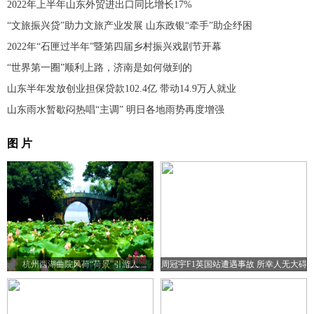
2022年上半年山东外贸进出口同比增长17%
“文旅振兴贷”助力文旅产业发展 山东政银“牵手”助企纾困
2022年“石匣过半年”暨第四届乡村振兴戏剧节开幕
“世界第一圈”顺利上路，济南是如何做到的
山东半年发放创业担保贷款102.4亿 带动14.9万人就业
山东雨水暂歇闷热唱“主调” 明日各地雨势再度增强
图 片
杭州西湖曲院风荷“荷景”引游人
周冠宇F1英国站遭遇事故 所幸人无大碍