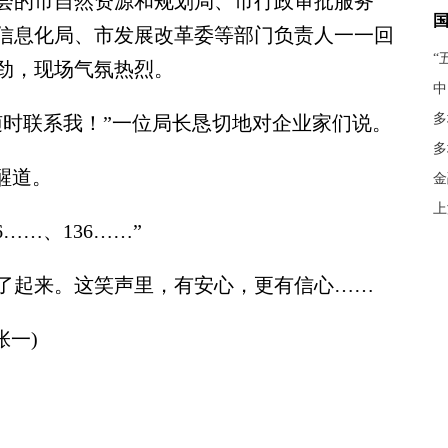
的市自然资源和规划局、市行政审批服务
信息化局、市发展改革委等部门负责人一一回
“
劲，现场气氛热烈。
中
多
时联系我！”一位局长恳切地对企业家们说。
多
醒道。
金
上
……、136……”
起来。这笑声里，有安心，更有信心……
一)