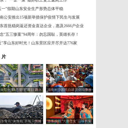
东：“一企一策”做好职工复工返岗工作
五一”假期山东安全生产形势总体平稳
南公安推出15项新举措保护疫情下民生与发展
东首批稳岗返还资金直达企业，惠及2666户企业
念“五三惨案”94周年：勿忘国耻，英雄长存！
近”享山东好时光！山东景区应开尽开达776家
 片
南郑州“静态管理”首日 路上
湖南长沙居民自建房倒塌事故
人少车少
现场救出第10名被困人员
山东青岛“休渔期”养殖贝类捕
游客跟随“大唐仕女”品味长安
捞忙 满足市场供应
市井风情