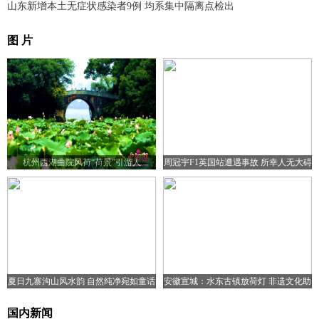
山东新增本土无症状感染者9例 均系集中隔离点检出
图 片
杭州西湖曲院风荷“荷景”引游人
周冠宇F1英国站遭遇事故 所幸人无大碍
夏日九寨沟山风水韵 自然纯净宛如童话
安徽宣城：水东古镇放荷灯 非遗文化助
世界
旅游复苏
国内新闻