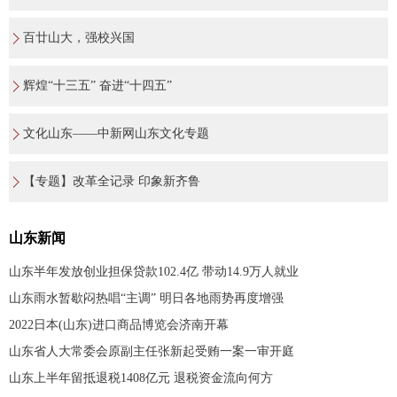
百廿山大，强校兴国
辉煌“十三五” 奋进“十四五”
文化山东——中新网山东文化专题
【专题】改革全记录 印象新齐鲁
山东新闻
山东半年发放创业担保贷款102.4亿 带动14.9万人就业
山东雨水暂歇闷热唱“主调” 明日各地雨势再度增强
2022日本(山东)进口商品博览会济南开幕
山东省人大常委会原副主任张新起受贿一案一审开庭
山东上半年留抵退税1408亿元 退税资金流向何方