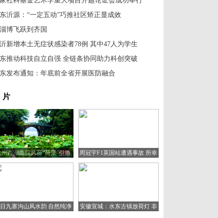
家社科基金艺术学重大项目开题论证会成功举行
东沂源：“一定五动”巧推社区矫正显成效
淄博飞跃到齐国
沂新增本土无症状感染者78例 其中47人为学生
东推动科技自立自强 全链条协同助力科创突破
东发布通知：年底前全省开展医防融合
 片
杭州西湖曲院风荷“荷景”引游
周冠宇F1英国站遭遇事故 所幸
人
人无大碍
日九寨沟山风水韵 自然纯净
安徽宣城：水东古镇放荷灯 非
宛如童话世界
遗文化助旅游复苏