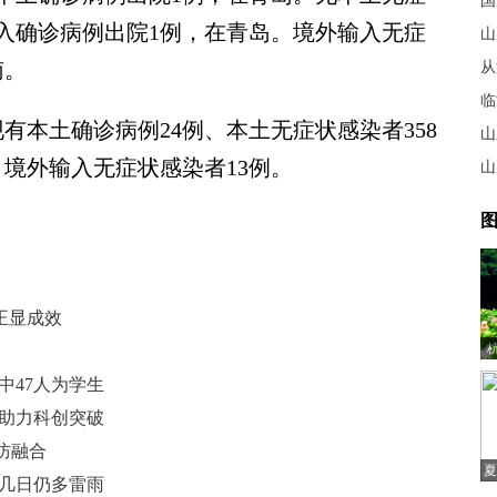
国
入确诊病例出院1例，在青岛。境外输入无症
山
南。
从
临
现有本土确诊病例24例、本土无症状感染者358
山
境外输入无症状感染者13例。
山
图
正显成效
中47人为学生
同助力科创突破
防融合
夏
来几日仍多雷雨