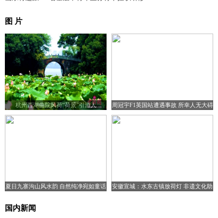
图 片
杭州西湖曲院风荷“荷景”引游人
周冠宇F1英国站遭遇事故 所幸人无大碍
夏日九寨沟山风水韵 自然纯净宛如童话
安徽宣城：水东古镇放荷灯 非遗文化助
世界
旅游复苏
国内新闻