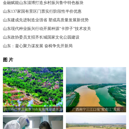
金融赋能山东淄博打造乡村振兴鲁中特色板块
山东137家国有景区门票实行阶段性半价优惠
山东建成先进制造业强省 塑成高质量发展新优势
山东现代种业振兴行动开展种源“卡脖子”技术攻关
山东政协委员支招齐长城国家文化公园建设
山东：凝心聚力谋发展 奋楫争先开新局
图 片
四川丹巴甲居藏寨20余亩玫瑰花盛开美
广西南宁三江口现“鸳鸯江”景观
如画