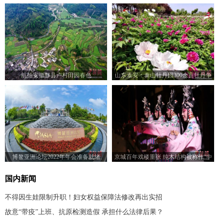
航拍安徽黟县卢村田园春色
山东泰安：泰山牡丹园300余亩牡丹争
相绽放
博鳌亚洲论坛2022年年会准备就绪
京城百年戏楼重张 纯木结构被称作“中
国戏楼活化石”
国内新闻
不得因生娃限制升职！妇女权益保障法修改再出实招
故意“带疫”上班、抗原检测造假 承担什么法律后果？