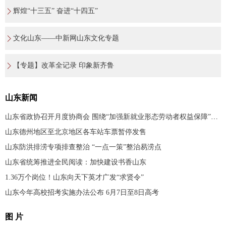
辉煌“十三五” 奋进“十四五”
文化山东——中新网山东文化专题
【专题】改革全记录 印象新齐鲁
山东新闻
山东省政协召开月度协商会 围绕“加强新就业形态劳动者权益保障”协商议政
山东德州地区至北京地区各车站车票暂停发售
山东防洪排涝专项排查整治 “一点一策”整治易涝点
山东省统筹推进全民阅读：加快建设书香山东
1.36万个岗位！山东向天下英才广发“求贤令”
山东今年高校招考实施办法公布 6月7日至8日高考
图 片