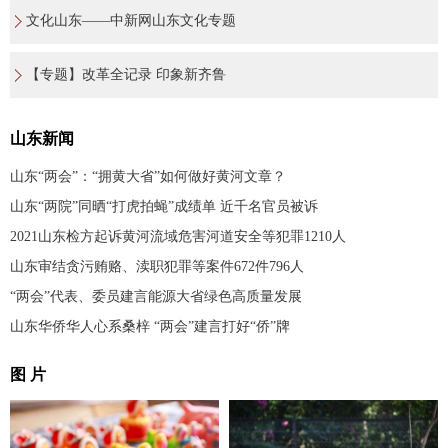
文化山东——中新网山东文化专题
【专题】改革全记录 印象新齐鲁
山东新闻
山东“两会”：“拥黄大省”如何做好黄河文章？
山东“两院”同晒“打虎拍蝇”成绩单 近千名官员被诉
2021山东检方起诉黄河流域危害河道安全等犯罪1210人
山东审结贪污贿赂、渎职犯罪等案件672件796人
“两会”代表、委员建言能源大省绿色高质量发展
山东华侨华人心系桑梓 “两会”建言打好“侨”牌
图 片