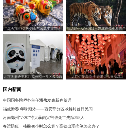
“虎头”花饽饽热销山东荣成年货市场
深圳野生动物园11只东北虎亮相迎虎年
北京冬奥会奥林匹克公园公共区各项服
大红灯笼高高挂 香港街头春意浓
务准备就绪
国内新闻
中国国务院侨办主任潘岳发表新春贺词
福虎游春 年味渐浓——西安部分区域解封首日见闻
河南郑州“7·20”特大暴雨灾害致死亡失踪398人
春运防疫：核酸48小时怎么算？高铁出现病例怎么办？