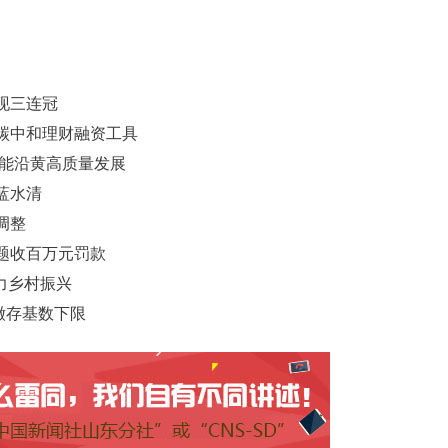
实现三连冠
碳中和理财融资工具
赋能沿黄高质量发展
蓝水清
调整
题收百万元罚款
力乡村振兴
缴存基数下限