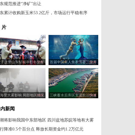
东规范推进“净矿”出让
东累计收购新玉米53.2亿斤，市场运行平稳有序
 片
孟子故里山东邹城举行冬至祭
首届中国美人鱼表演赛三亚开
孟大典
赛
海受大雾影响 局部地区能见
三峡蓄水后库区支流航运快速
度小于50米
发展
国内新闻
潮将影响我国中东部地区 四川盆地苏皖等地有大雾
行降准0.5个百分点 释放长期资金约1.2万亿元