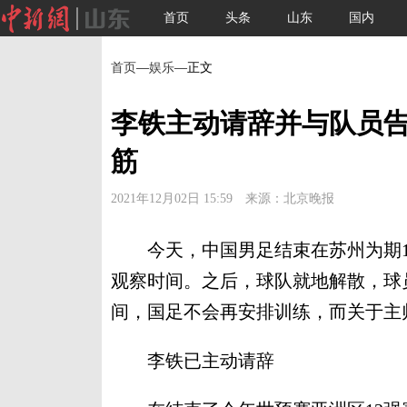
首页
头条
山东
国内
首页
—
娱乐
—正文
李铁主动请辞并与队员告
筋
2021年12月02日 15:59 来源：北京晚报
今天，中国男足结束在苏州为期1
观察时间。之后，球队就地解散，球
间，国足不会再安排训练，而关于主
李铁已主动请辞