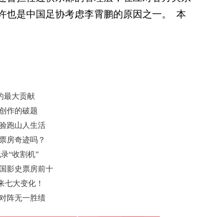
许也是中国足协考虑李霄鹏的原因之一。 本
的最大贡献
材创作的破题
体验跑山人生活
造票房奇迹吗？
纪录“收割机”
中国影史票房前十
来七大变化！
场对阵无一胜绩