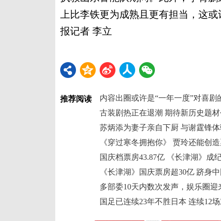
上比李铁更为成熟且更有担当，这或
报记者 李立
内容出圈或许是“一年一度”对喜剧
推荐阅读
古装剧热正在退潮 期待新历史题
苏炳添为妻子亲自下厨 与谢霆锋
《穿过寒冬拥抱你》 贾玲还能创
国庆档票房43.87亿 《长津湖》成
《长津湖》国庆票房超30亿 跻身
多部委10天内数次发声，娱乐圈迎
国足已连续23年不胜日本 连续12