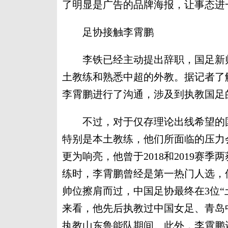
了明显是广告的品牌海报，让事态进
足协接触李霄鹏
李铁已经主动提出辞职，国足新帅
土教练和熟悉中超的外教。据记者了
李霄鹏进行了沟通，涉及到执教国足
不过，对于仅存理论出线希望的国
特别是本土教练，他们所面临的压力会
更为响亮，他曾于2018和2019赛季
练时，李霄鹏曾经是第一热门人选，
帅位擦肩而过，中国足协最终在3位“
来看，他先后执教过中国女足、青岛
执教山东鲁能队期间。此外，李霄鹏