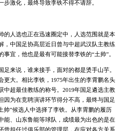
一步激化，最终导致李铁不得不请辞。
的人选也正在迅速圈定中，人选范围就是本
解，中国足协高层近日曾与中超武汉队主教练
的事宜，他也是最有可能接替李铁的“土帅”。
足来说，谁来接手，面对的都是烫手山芋。
更大。相比李铁，1975年出生的李霄鹏名头
两获中超最佳教练的称号。2019年国足遴选主教
但因为在竞聘演讲环节得分不高，最终与国足
土帅”候选人中选择了李铁。从李霄鹏的履历
中能、山东鲁能等球队，成绩最为出色的是在
还曾担任过俱乐部的管理层，在应对各方关系