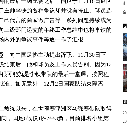
的最后一场比赛之后，国足于11月18日返回
山
于主帅李铁的各种争议却并没有停止。球员选
全
自己代言的商家做广告等一系列问题持续成为
图
向上级部门递交的年终工作总结中也将李铁的
赛场内外的争议事件等逐一作了汇报。
向中国足协主动提出辞职。11月30日下
练结束后，他和球员及工作人员告别。因为12
课很可能就是李铁带队的最后一堂课。按照程
准。如无意外，12月2日国家队结束隔离
山
主教练以来，在世预赛亚洲区40强赛带队取得
2
期间，国足6战仅1胜2平3负，目前排名小组第
2