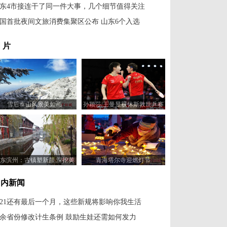
东4市接连干了同一件大事，几个细节值得关注
国首批夜间文旅消费集聚区公布 山东6个入选
 片
雪后泰山风景美如画
孙颖莎/王曼昱获休斯敦世乒赛
女双冠军
东滨州：古镇塑新颜 深挖黄
青海塔尔寺迎燃灯节
河文化旅游资源
国内新闻
021还有最后一个月，这些新规将影响你我生活
0余省份修改计生条例 鼓励生娃还需如何发力