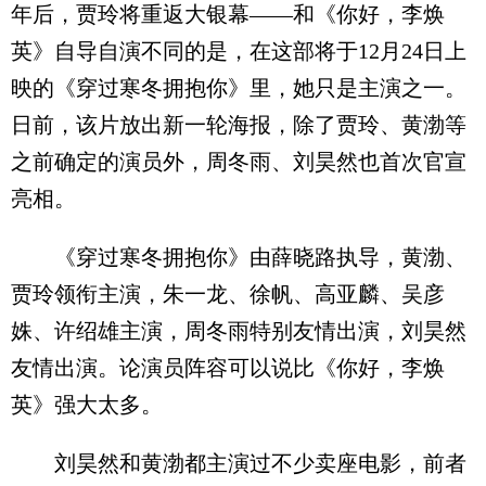
年后，贾玲将重返大银幕——和《你好，李焕
英》自导自演不同的是，在这部将于12月24日上
映的《穿过寒冬拥抱你》里，她只是主演之一。
日前，该片放出新一轮海报，除了贾玲、黄渤等
之前确定的演员外，周冬雨、刘昊然也首次官宣
亮相。
《穿过寒冬拥抱你》由薛晓路执导，黄渤、
贾玲领衔主演，朱一龙、徐帆、高亚麟、吴彦
姝、许绍雄主演，周冬雨特别友情出演，刘昊然
友情出演。论演员阵容可以说比《你好，李焕
英》强大太多。
刘昊然和黄渤都主演过不少卖座电影，前者