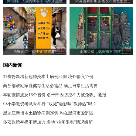
湖北利川：云海绕群山 美似水墨画
浓雾侵袭山东 多地发布橙色预警
西安背街小巷变身“喵喵巷”
山东荣成：鲍鱼南下“越冬”
国内新闻
31省份新增新冠肺炎本土病例54例 境外输入17例
商务部鼓励家庭储存生活必需品 满足日常生活需要
本轮疫情波及16个省份 名干部因防控不力被免职、通报
中小学教资考试今举行 “双减”会影响“教师热”吗？
黑龙江新增本土确诊病例26例 均在黑河市爱辉区
多项政策举措不断加力 多地“拉闸限电”情况缓解