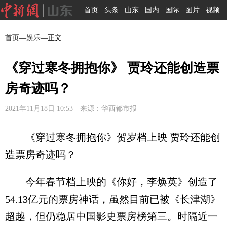
首页
头条
山东
国内
国际
图片
视频
首页
—
娱乐
—正文
《穿过寒冬拥抱你》 贾玲还能创造票
房奇迹吗？
2021年11月18日 10:53 来源：华西都市报
《穿过寒冬拥抱你》贺岁档上映 贾玲还能创
造票房奇迹吗？
今年春节档上映的《你好，李焕英》创造了
54.13亿元的票房神话，虽然目前已被《长津湖》
超越，但仍稳居中国影史票房榜第三。时隔近一