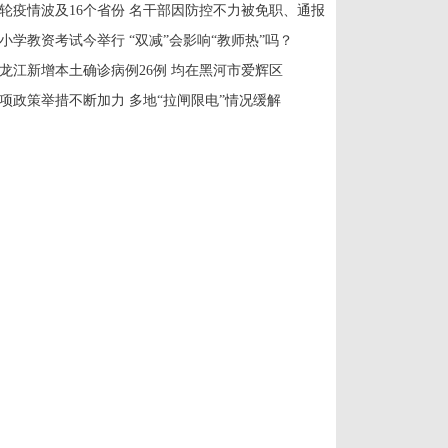
轮疫情波及16个省份 名干部因防控不力被免职、通报
小学教资考试今举行 “双减”会影响“教师热”吗？
龙江新增本土确诊病例26例 均在黑河市爱辉区
项政策举措不断加力 多地“拉闸限电”情况缓解