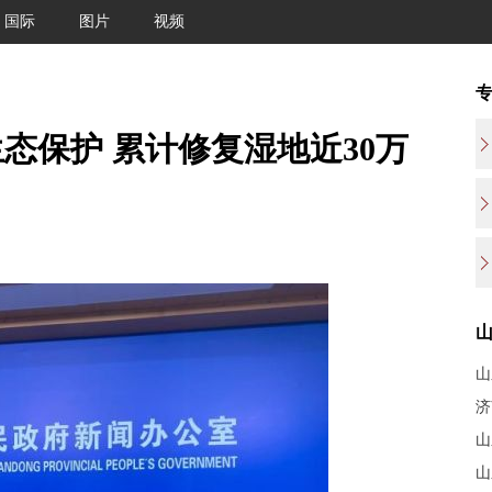
国际
图片
视频
态保护 累计修复湿地近30万
山
济
山
山