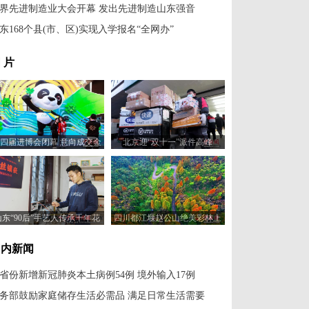
界先进制造业大会开幕 发出先进制造山东强音
东168个县(市、区)实现入学报名“全网办”
 片
四届进博会闭幕 意向成交金
北京迎“双十一”派件高峰
额707.2亿美元
山东“90后”手艺人传承千年花
四川都江堰赵公山绝美彩林上
丝镶嵌技艺
线
国内新闻
1省份新增新冠肺炎本土病例54例 境外输入17例
务部鼓励家庭储存生活必需品 满足日常生活需要