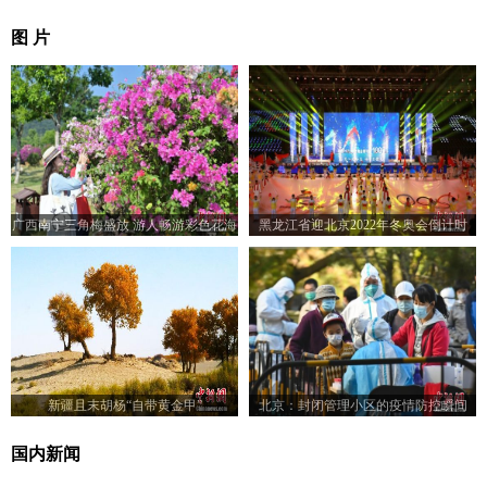
图 片
广西南宁三角梅盛放 游人畅游彩色花海
黑龙江省迎北京2022年冬奥会倒计时
100天冰雪系列活动启动
新疆且末胡杨“自带黄金甲”
北京：封闭管理小区的疫情防控瞬间
国内新闻