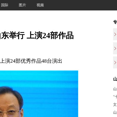
国际
图片
视频
东举行 上演24部作品
演24部优秀作品48台演出
山
“
文
山