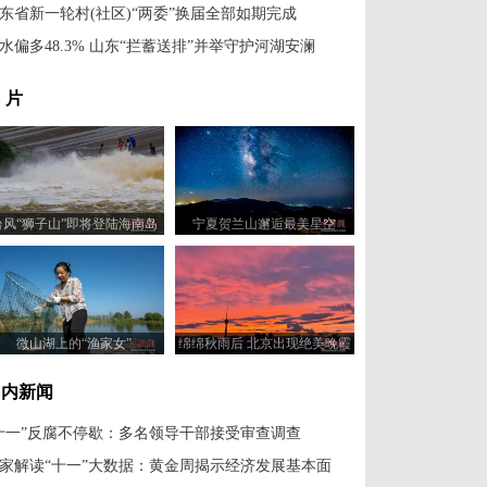
东省新一轮村(社区)“两委”换届全部如期完成
水偏多48.3% 山东“拦蓄送排”并举守护河湖安澜
 片
台风“狮子山”即将登陆海南岛
宁夏贺兰山邂逅最美星空
万泉河水大幅上涨
微山湖上的“渔家女”
绵绵秋雨后 北京出现绝美晚霞
国内新闻
十一”反腐不停歇：多名领导干部接受审查调查
家解读“十一”大数据：黄金周揭示经济发展基本面