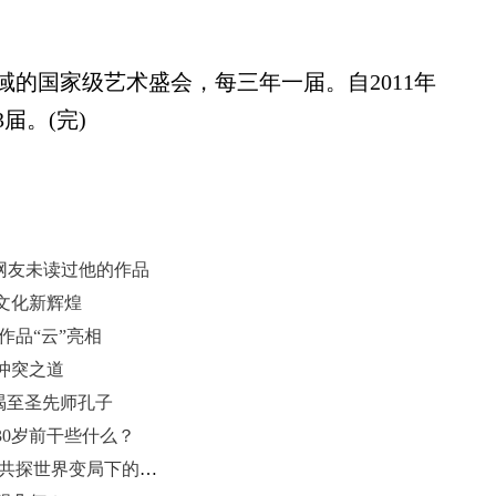
国家级艺术盛会，每三年一届。自2011年
届。(完)
网友未读过他的作品
文化新辉煌
作品“云”亮相
冲突之道
拜谒至圣先师孔子
0岁前干些什么？
第七届尼山论坛首场高端对话 学者共探世界变局下的人类文明走向