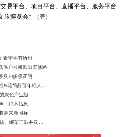
设交易平台、项目平台、直播平台、服务平台
旅博览会”。(完)
：希望学有所用
 低保户被摊派出资修路
及10多项证明
“网红”小零食亮相广州美博会 桃花姬&花简龄引年轻人“打卡”
后的灰色产业链
发声：绝不姑息
包装迎来新国标
劳荣枝案一审宣判 以故意杀人、抢劫、绑架三罪并罚判死刑