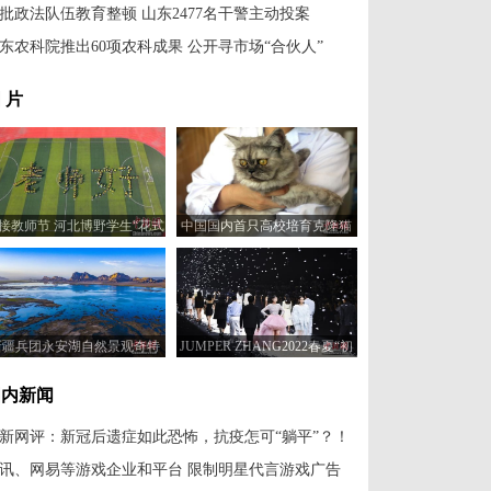
批政法队伍教育整顿 山东2477名干警主动投案
东农科院推出60项农科成果 公开寻市场“合伙人”
 片
接教师节 河北博野学生“花式
中国国内首只高校培育克隆猫
表白”谢师恩
进入繁育研究阶段
新疆兵团永安湖自然景观奇特
JUMPER ZHANG2022春夏“初
而神秘
心·盛放”主题时装发布会举行
国内新闻
新网评：新冠后遗症如此恐怖，抗疫怎可“躺平”？！
讯、网易等游戏企业和平台 限制明星代言游戏广告