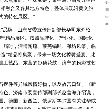
是以点带面、串珠成链，集中展示沿黄九省区
8
互相融合又各具地方特色，整体展现沿黄文旅
国
式的特色展区。”
中
中
”品牌。山东省委宣传部副部长毕司东介绍
手造”精品展区。按照品牌化、产业化、国际化
。届时，淄博陶琉、莱芜锡雕、潍坊风筝、临
手造”精品将集聚，带来一场文化饕餮盛宴。此
镶工艺品、东营的短穗花鼓、济宁的粉彩技艺
摆件等异域风情好物，以及故宫口红、《新
特色。济南市委宣传部副部长赵善海介绍说，
国、德国、新西兰、俄罗斯等17国有关驻华或