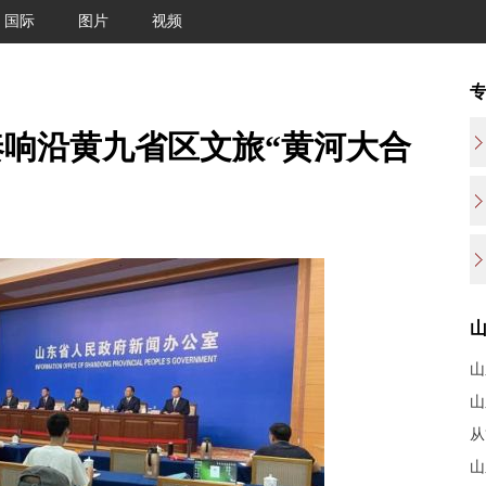
国际
图片
视频
响沿黄九省区文旅“黄河大合
山
山
从
山