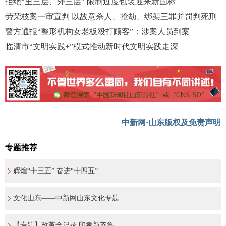
拒绝“里三层、外三层” 限制过度包装迎来新国标
劳荣枝案一审宣判 以故意杀人、抢劫、绑架三罪并罚判死刑
警方通报“整形机构女老板殴打顾客”：涉案人员到案
临清市“文明实践+”模式推动新时代文明实践走深
中新网·山东版权及免责声明
专题推荐
辉煌“十三五” 奋进“十四五”
文化山东——中新网山东文化专题
【专题】改革全记录 印象新齐鲁