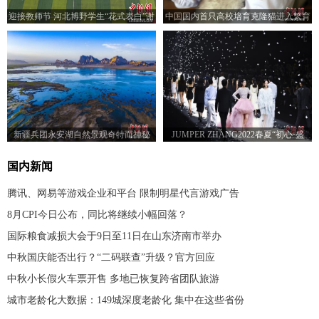
迎接教师节 河北博野学生“花式表白”谢
中国国内首只高校培育克隆猫进入繁育
师恩
研究阶段
新疆兵团永安湖自然景观奇特而神秘
JUMPER ZHANG2022春夏“初心·盛
放”主题时装发布会举行
国内新闻
腾讯、网易等游戏企业和平台 限制明星代言游戏广告
8月CPI今日公布，同比将继续小幅回落？
国际粮食减损大会于9日至11日在山东济南市举办
中秋国庆能否出行？“二码联查”升级？官方回应
中秋小长假火车票开售 多地已恢复跨省团队旅游
城市老龄化大数据：149城深度老龄化 集中在这些省份