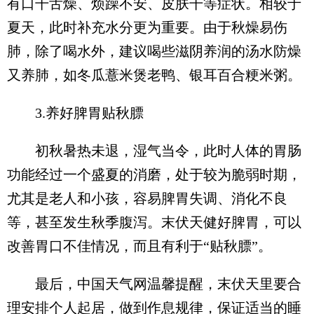
有口干舌燥、烦躁不安、皮肤干等症状。相较于
夏天，此时补充水分更为重要。由于秋燥易伤
肺，除了喝水外，建议喝些滋阴养润的汤水防燥
又养肺，如冬瓜薏米煲老鸭、银耳百合粳米粥。
3.养好脾胃贴秋膘
初秋暑热未退，湿气当令，此时人体的胃肠
功能经过一个盛夏的消磨，处于较为脆弱时期，
尤其是老人和小孩，容易脾胃失调、消化不良
等，甚至发生秋季腹泻。末伏天健好脾胃，可以
改善胃口不佳情况，而且有利于“贴秋膘”。
最后，中国天气网温馨提醒，末伏天里要合
理安排个人起居，做到作息规律，保证适当的睡