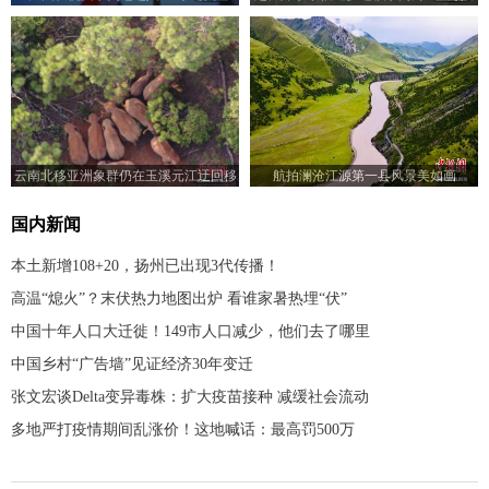
次转移
云南北移亚洲象群仍在玉溪元江迂回移
航拍澜沧江源第一县风景美如画
动
国内新闻
本土新增108+20，扬州已出现3代传播！
高温“熄火”？末伏热力地图出炉 看谁家暑热埋“伏”
中国十年人口大迁徙！149市人口减少，他们去了哪里
中国乡村“广告墙”见证经济30年变迁
张文宏谈Delta变异毒株：扩大疫苗接种 减缓社会流动
多地严打疫情期间乱涨价！这地喊话：最高罚500万