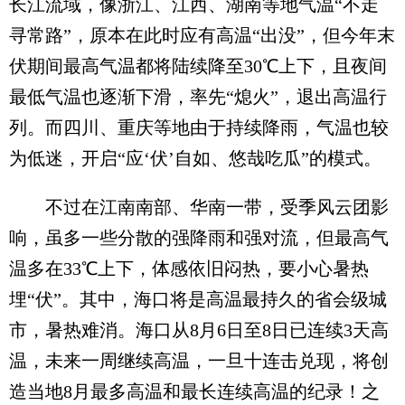
长江流域，像浙江、江西、湖南等地气温“不走
寻常路”，原本在此时应有高温“出没”，但今年末
伏期间最高气温都将陆续降至30℃上下，且夜间
最低气温也逐渐下滑，率先“熄火”，退出高温行
列。而四川、重庆等地由于持续降雨，气温也较
为低迷，开启“应‘伏’自如、悠哉吃瓜”的模式。
不过在江南南部、华南一带，受季风云团影
响，虽多一些分散的强降雨和强对流，但最高气
温多在33℃上下，体感依旧闷热，要小心暑热
埋“伏”。其中，海口将是高温最持久的省会级城
市，暑热难消。海口从8月6日至8日已连续3天高
温，未来一周继续高温，一旦十连击兑现，将创
造当地8月最多高温和最长连续高温的纪录！之