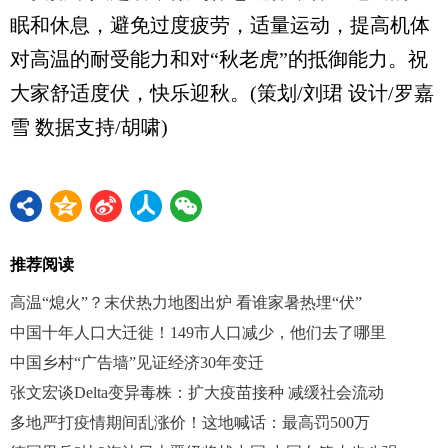
眠和休息，避免过度疲劳，适量运动，提高机体
对高温的耐受能力和对“秋老虎”的抵御能力。祝
大家舒适度伏，快乐迎秋。(策划/刘珺 设计/罗嘉
雪 数据支持/胡啸)
推荐阅读
高温“熄火”？末伏热力地图出炉 看谁家暑热埋“伏”
中国十年人口大迁徙！149市人口减少，他们去了哪里
中国乡村“广告墙”见证经济30年变迁
张文宏谈Delta变异毒株：扩大疫苗接种 减缓社会流动
多地严打疫情期间乱涨价！这地喊话：最高罚500万