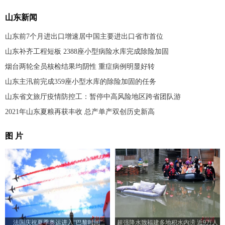
山东新闻
山东前7个月进出口增速居中国主要进出口省市首位
山东补齐工程短板 2388座小型病险水库完成除险加固
烟台两轮全员核检结果均阴性 重症病例明显好转
山东主汛前完成359座小型水库的除险加固的任务
山东省文旅厅疫情防控工：暂停中高风险地区跨省团队游
2021年山东夏粮再获丰收 总产单产双创历史新高
图 片
法国庆祝夏季奥运进入“巴黎时间”
超强降水致福建多地积水内涝 近9万人