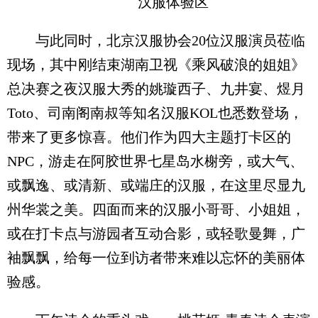
汉服体验区
与此同时，北京汉服协会20位汉服演员莅临
现场，其中刚结束湖南卫视《乘风破浪的姐姐》
总决赛之夜汉服大秀的姚璇西子、九井宴、煜月
Toto、司南阁南叔等知名汉服KOL也悉数登场，
带来了更多惊喜。他们作为四大主题打卡区的
NPC，游走在阿胶世界七星岛水榭旁，或大气、
或飘逸、或清新、或端庄的汉服，在这里尽显九
州华裳之美。四面而来的汉服小哥哥、小姐姐，
或在打卡点与游园者互动合影，或轻歌曼舞，广
袖飘飘，给每一位到访者带来难以忘怀的美丽体
验感。