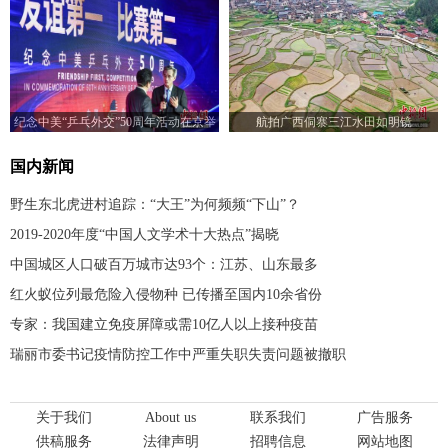
纪念中美“乒乓外交”50周年活动在京举
航拍广西侗寨三江水田如明镜
行
国内新闻
野生东北虎进村追踪：“大王”为何频频“下山”？
2019-2020年度“中国人文学术十大热点”揭晓
中国城区人口破百万城市达93个：江苏、山东最多
红火蚁位列最危险入侵物种 已传播至国内10余省份
专家：我国建立免疫屏障或需10亿人以上接种疫苗
瑞丽市委书记疫情防控工作中严重失职失责问题被撤职
关于我们
About us
联系我们
广告服务
供稿服务
法律声明
招聘信息
网站地图