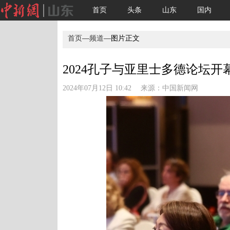
首页
头条
山东
国内
首页
—
频道
—图片正文
2024孔子与亚里士多德论坛开幕(
2024年07月12日 10:42 来源：
中国新闻网