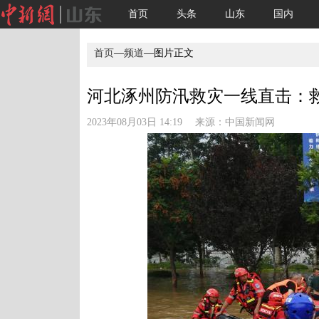
首页
头条
山东
国内
首页
—
频道
—图片正文
河北涿州防汛救灾一线直击：
2023年08月03日 14:19 来源：
中国新闻网