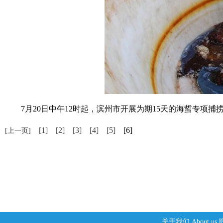
7月20日中午12时起，滨州市开展为期15天的海蜇专项捕捞
[1]
[2]
[3]
[4]
[5]
[6]
[上一页]
关于我们
About us