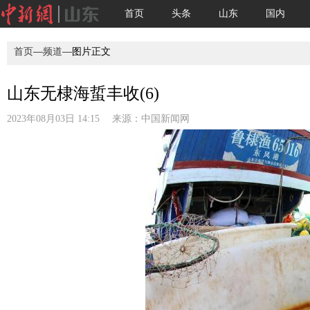
首页
头条
山东
国内
首页
—
频道
—图片正文
山东无棣海蜇丰收(6)
2023年08月03日 14:15 来源：
中国新闻网