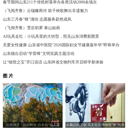
春节期间山东211个传统村落举办各类活动2000余场次
（飞阅齐鲁）云端瞰商河 鼓子秧歌舞出非遗魅力
山东三月春“锋”涌动 志愿服务蔚然成风
（飞阅齐鲁）雪后初霁 泰山如画
AI玩具走红：小玩具里的大转型，照见山东消费新图景
关爱女性健康 山东省中医院“2026国际妇女节健康嘉年华”即将举办
山东烟台启动“学雷锋”文明实践主题活动
让“镇馆之宝”开口说话 山东跨省文物列车开启研学新体验
图 片
云南迪庆：日出时分 白水台“仙人遗
从藏品到文创 马文化在博物馆“奔”向新