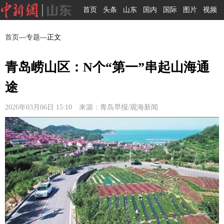
首页
头条
山东
国内
国际
图片
视频
首页
—
专题
—正文
青岛崂山区：N个“第一”串起山海通
途
2026年03月06日 15:10 来源：青岛早报/观海新闻