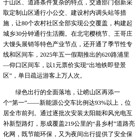
于山区、道路条件复杂的特点，交通部门创新采
取定制山区通行小公交、建设村内调头站等措
施，让80个农村社区全部实现公交覆盖，构建起
城乡30分钟通行生活圈。在北宅樱桃节、王哥庄
大馒头展销等特色产业节点，还开通了季节性专
线和区间车，2025年五一假期推出的620路浦里
—仰口区间车，以1元票价实现“出地铁即登景
区”，单日疏运游客上万人次。
绿色出行的全面落地，让崂山区再添一
个“第一”——新能源公交车比例达93%以上，位
居全市前列。通过逐批次安装太阳能和风光电互
补新型路灯，形成覆盖219公里的“县乡村”道路亮
化网，既节能环保，又为夜间出行提供了安全保