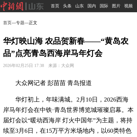
首页
头条
山东
国内
国际
图片
视频
首页
—
专题
—正文
华灯映山海 农品贺新春——“黄岛农
品”点亮青岛西海岸马年灯会
2026年02月25日 17:38 来源：大众网
大众网记者 彭苗苗 青岛报道
华灯初上，年味满城。2月10日，2026西海
岸马年灯会在中铁·青岛世界博览城璀璨启幕。本
届灯会以“暖动西海岸 灯火中国年”为主题，将持
续至3月6日，在15万平方米场地内，以60类特色