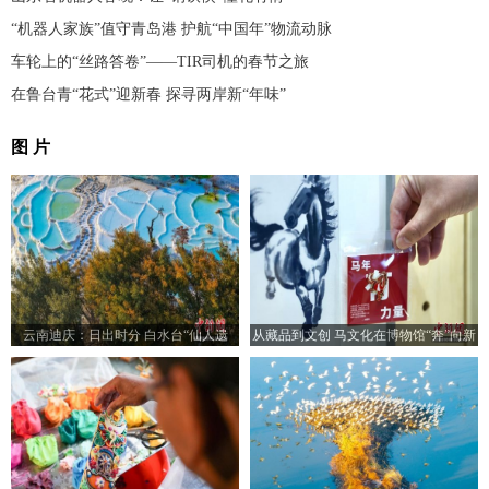
“机器人家族”值守青岛港 护航“中国年”物流动脉
车轮上的“丝路答卷”——TIR司机的春节之旅
在鲁台青“花式”迎新春 探寻两岸新“年味”
图 片
云南迪庆：日出时分 白水台“仙人遗
从藏品到文创 马文化在博物馆“奔”向新
田”染金边
岁