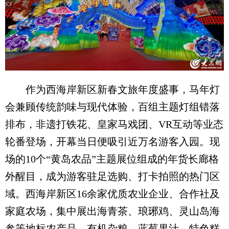
作为西海岸新区新春文旅年度盛事，马年灯
会兼顾传统韵味与现代体验，百组主题灯组错落
排布，非遗打铁花、皇家马戏团、VR互动等业态
轮番登场，开幕当日便吸引近万名游客入园。现
场的10个“黄岛农品”主题展位组成的年货长廊格
外醒目，成为游客驻足选购、打卡拍照的热门区
域。西海岸新区16余家优质农业企业、合作社及
家庭农场，集中展出海青茶、琅琊鸡、灵山岛海
参等地标农产品，有机杂粮、蓝莓果汁、特色糕