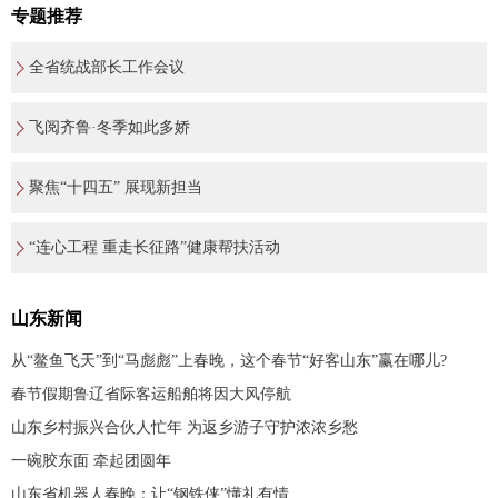
专题推荐
全省统战部长工作会议
飞阅齐鲁·冬季如此多娇
聚焦“十四五” 展现新担当
“连心工程 重走长征路”健康帮扶活动
山东新闻
从“鳌鱼飞天”到“马彪彪”上春晚，这个春节“好客山东”赢在哪儿?
春节假期鲁辽省际客运船舶将因大风停航
山东乡村振兴合伙人忙年 为返乡游子守护浓浓乡愁
一碗胶东面 牵起团圆年
山东省机器人春晚：让“钢铁侠”懂礼有情