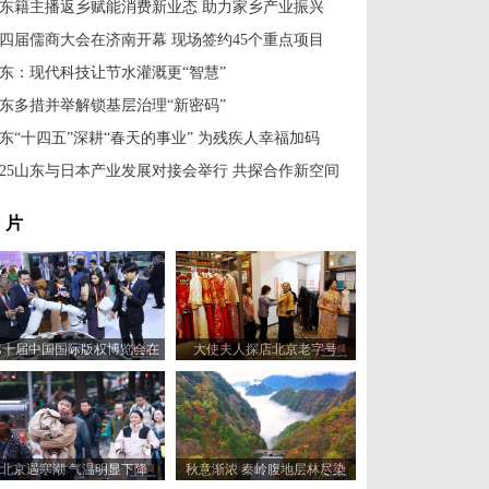
东籍主播返乡赋能消费新业态 助力家乡产业振兴
四届儒商大会在济南开幕 现场签约45个重点项目
东：现代科技让节水灌溉更“智慧”
东多措并举解锁基层治理“新密码”
东“十四五”深耕“春天的事业” 为残疾人幸福加码
025山东与日本产业发展对接会举行 共探合作新空间
 片
第十届中国国际版权博览会在
大使夫人探店北京老字号
山东青岛开幕
北京遇寒潮 气温明显下降
秋意渐浓 秦岭腹地层林尽染