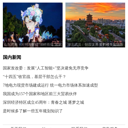
济南开展
减
山东济南：大明湖智能“湖畔雨荷”景观
湖北武汉：朝霞泼洒 黄鹤楼美如油画
亮灯
国内新闻
国家发改委：发展“人工智能+”坚决避免无序竞争
“十四五”收官战，基层干部怎么干？
7地电力现货市场建成运行 统一电力市场体系加速成型
我国成为157个国家和地区前三大贸易伙伴
深圳经济特区成立45周年：青春之城 逐梦之城
是时候多了解一些五年规划知识了