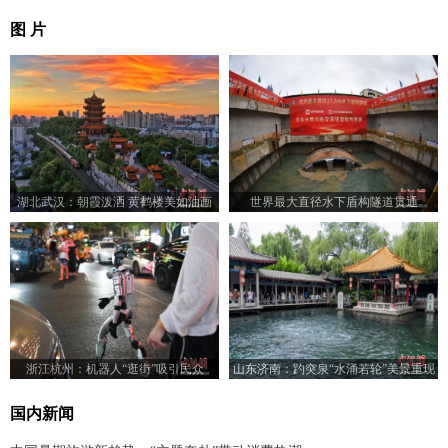
图 片
湖北武汉：朝霞泼洒 黄鹤楼美如油画
世界最大直径水下盾构隧道贯通
浙江杭州：机器人“逛街”吸引民众
山东济南：趵突泉“水涌若轮”美景重现
国内新闻