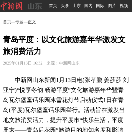
首页
头条
山东
国内
国际
图片
视频
首页
—
专题
—正文
青岛平度：以文化旅游嘉年华激发文
旅消费活力
2025年01月13日 16:32 来源：中新网山东
中新网山东新闻1月13日电(张孝鹏 姜莎莎 刘
亚宁)“悦享冬韵 畅游平度”文化旅游嘉年华暨青
岛瓦尔堡童话乐园冰雪花灯节启动仪式1日在青
岛(平度)瓦尔堡童话乐园举行。活动旨在激发当
地文旅消费活力，提升平度市“快乐生活，平度
周末——青岛后花园”旅游目的地知名度和影响