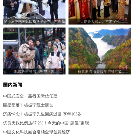
第十届中国国际版权博览会在山东青岛
大使夫人探店北京老字号
开幕
北京遇寒潮 气温明显下降
秋意渐浓 秦岭腹地层林尽染
国内新闻
中国式安全，赢得国际信任票
巨星陨落！杨振宁院士逝世
沉痛悼念！杨振宁先生因病逝世 享年103岁
优良天数比例达87.2%！今天的中国“颜值”更靓
中国文化科技融合引领全球创意经济