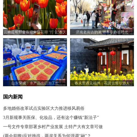
云南昆明郁金香迎来盛花期 “打卡”春天
济南老街古韵浓 游客享静谧时光
的浪漫
山东荣成：水产品出口加工忙
春天里遇见福州：花田古厝引游人
国内新闻
多地婚俗改革试点实验区大力推进移风易俗
3月新规事关医保、化妆品，还有这个赚钱“新法子”
一号文件专章部署乡村产业发展 土特产大有文章可做
(两会前瞻)应对挑战，两岸关系为何强调“融”？