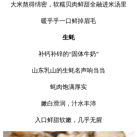
大米熬得绵密，软糯贝肉鲜甜全融进米汤里
暖乎乎一口鲜掉眉毛
生蚝
补钙补锌的“固体牛奶”
山东乳山的生蚝名声响当当
蚝肉饱满厚实
嫩白滑润，汁水丰沛
入口鲜甜软嫩，几乎无腥