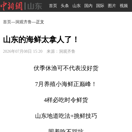
首页
头条
山东
国内
国际
图片
视频
首页
—
洞观齐鲁
—正文
山东的海鲜太拿人了！
2026年07月08日 15:20 来源：洞观齐鲁
伏季休渔可不代表没好货
7月养殖小海鲜正巅峰！
4样必吃时令鲜货
山东地道吃法+挑鲜技巧
照着吃不踩坑