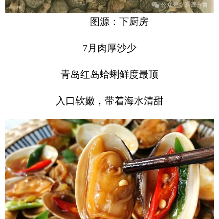
图源：下厨房
7月肉厚沙少
青岛红岛蛤蜊鲜度最顶
入口软嫩，带着海水清甜