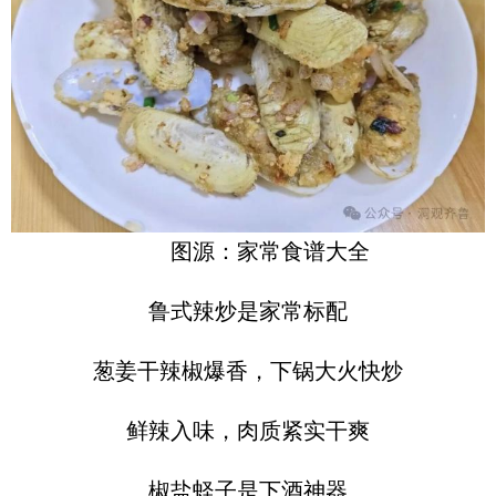
图源：家常食谱大全
鲁式辣炒是家常标配
葱姜干辣椒爆香，下锅大火快炒
鲜辣入味，肉质紧实干爽
椒盐蛏子是下酒神器