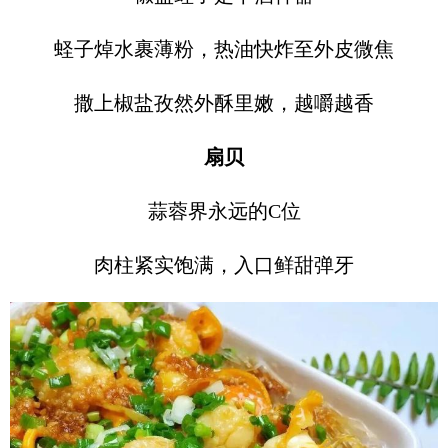
蛏子焯水裹薄粉，热油快炸至外皮微焦
撒上椒盐孜然外酥里嫩，越嚼越香
扇贝
蒜蓉界永远的C位
肉柱紧实饱满，入口鲜甜弹牙