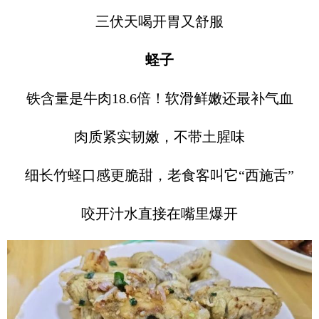
三伏天喝开胃又舒服
蛏子
铁含量是牛肉18.6倍！软滑鲜嫩还最补气血
肉质紧实韧嫩，不带土腥味
细长竹蛏口感更脆甜，老食客叫它“西施舌”
咬开汁水直接在嘴里爆开