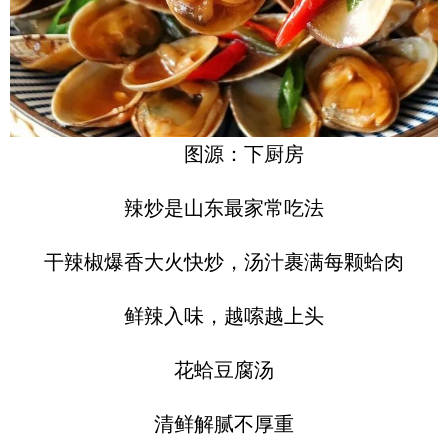
图源：下厨房
辣炒是山东最家常吃法
干辣椒爆香大火快炒，汤汁裹满每颗蛤肉
鲜辣入味，越嗦越上头
花蛤豆腐汤
清鲜解腻不厚重