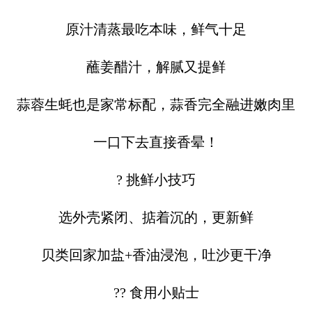
原汁清蒸最吃本味，鲜气十足
蘸姜醋汁，解腻又提鲜
蒜蓉生蚝也是家常标配，蒜香完全融进嫩肉里
一口下去直接香晕！
? 挑鲜小技巧
选外壳紧闭、掂着沉的，更新鲜
贝类回家加盐+香油浸泡，吐沙更干净
?? 食用小贴士