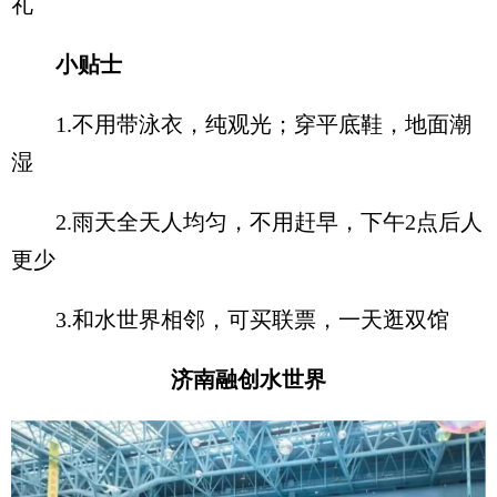
礼
小贴士
1.不用带泳衣，纯观光；穿平底鞋，地面潮
湿
2.雨天全天人均匀，不用赶早，下午2点后人
更少
3.和水世界相邻，可买联票，一天逛双馆
济南融创水世界