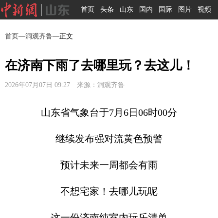
首页
头条
山东
国内
国际
图片
视频
首页
—
洞观齐鲁
—正文
在济南下雨了去哪里玩？去这儿！
2026年07月07日 09:27 来源：洞观齐鲁
山东省气象台于7月6日06时00分
继续发布强对流黄色预警
预计未来一周都会有雨
不想宅家！去哪儿玩呢
这一份济南纯室内玩乐清单