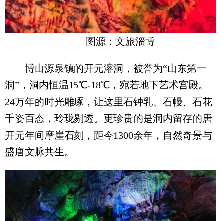
图源：文旅淄博
博山源泉镇的开元溶洞，被誉为“山东第一
洞”，洞内恒温15℃-18℃，宛若地下艺术宫殿。
24万年的时光雕琢，让这里石钟乳、石幔、石花
千姿百态，玲珑剔透。更珍贵的是洞内留存的唐
开元年间摩崖石刻，距今1300余年，自然奇景与
盛唐文脉共生。