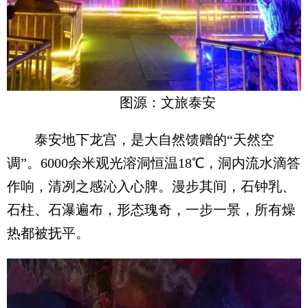
图源：文旅泰安
泰安地下龙宫，是大自然馈赠的“天然空
调”。6000余米观光溶洞恒温18℃，洞内流水滴答
作响，清冽之感沁入心脾。漫步其间，石钟乳、
石柱、石瀑遍布，形态瑰奇，一步一景，所有燥
热都被抚平。