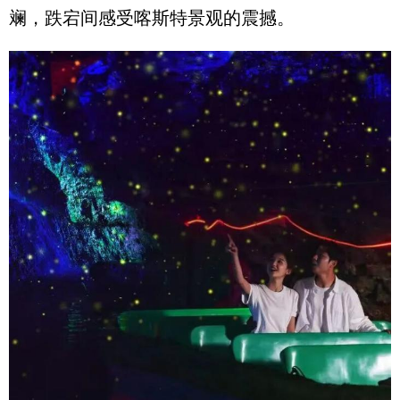
斓，跌宕间感受喀斯特景观的震撼。