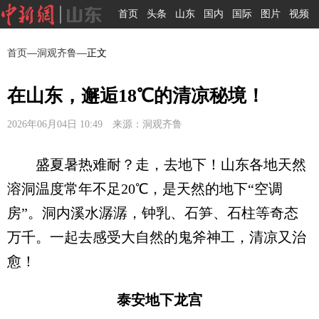
首页
头条
山东
国内
国际
图片
视频
首页
—
洞观齐鲁
—正文
在山东，邂逅18℃的清凉秘境！
2026年06月04日 10:49 来源：洞观齐鲁
盛夏暑热难耐？走，去地下！山东各地天然
溶洞温度常年不足20℃，是天然的地下“空调
房”。洞内溪水潺潺，钟乳、石笋、石柱等奇态
万千。一起去感受大自然的鬼斧神工，清凉又治
愈！
泰安地下龙宫