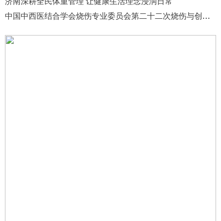
济南深耕全民体重管理 让健康生活理念浸润日常
中国中西医结合学会烧伤专业委员会第二十二次烧伤与创面修复学术会议在济南召开