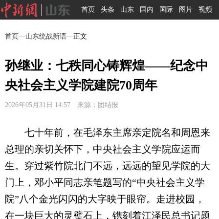
首页
头条
山东
国内
国际
图片
视频
首页
—
山东统战新语
—正文
孙继业：七秩同心铸辉煌——纪念中
央社会主义学院建院70周年
2026年05月31日 14:57 来源：团结报
七十年前，在毛泽东主席亲定院名和周恩来
总理的亲切关怀下，中央社会主义学院应运而
生。穿过紫竹院北门不远，远远的望见学院的大
门上，邓小平同志亲笔题写的“中央社会主义学
院”八个金光闪闪的大字映于眼帘。走进校园，
在一块巨大的灵璧石上，镌刻着江泽民总书记题