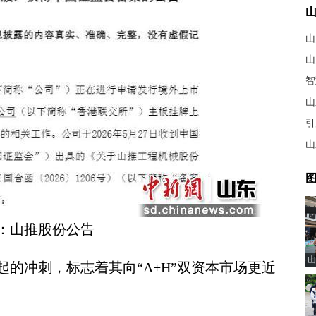
山
山
智
山
引
山
图
：山推股份公告
山
冲刺，标志着其向“A+H”双资本市场更近