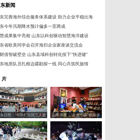
山东新闻
东完善海外综合服务体系建设 助力企业平稳出海
东今年汛期降水预计偏多一至两成
慧成果集中亮相 山东以科创驱动智慧海洋建设
东省欧美同学会召开海归企业家座谈交流会
财借智破壁垒 山东县域科创转化按下“快进键”
东地质队员扎根边疆勘探一线 同心共筑民族情
 片
东日照：“邻BA”社区三人篮
山东青岛：“青春小店”赋能青
球赛火热开打
年创业新活力