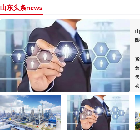
山东头条news
山
限
系
集
代
动
公
5
业