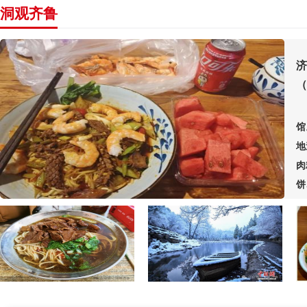
洞观齐鲁
济
（
馆
地
肉
饼
糖
友
面