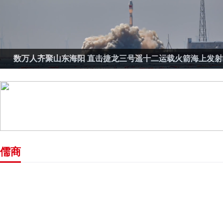
数万人齐聚山东海阳 直击捷龙三号遥十二运载火箭海上发射
儒商