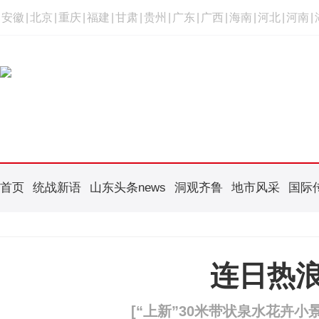
安徽
|
北京
|
重庆
|
福建
|
甘肃
|
贵州
|
广东
|
广西
|
海南
|
河北
|
河南
|
首页
统战新语
山东头条news
洞观齐鲁
地市风采
国际
连日热
[“上新”30米带状泉水花卉小