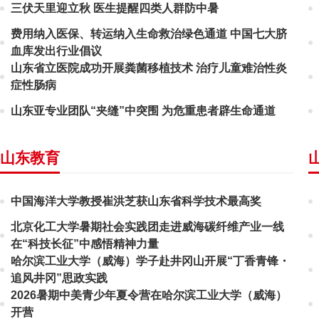
三伏天里迎立秋 医生提醒四类人群防中暑
费用纳入医保、转运纳入生命救治绿色通道 中国七大脐
血库发出行业倡议
山东省立医院成功开展粪菌移植技术 治疗儿童难治性炎
症性肠病
山东亚专业团队“夹缝”中突围 为危重患者辟生命通道
山东教育
中国海洋大学教授崔洪芝获山东省科学技术最高奖
北京化工大学暑期社会实践团走进威海碳纤维产业一线
在“科技长征”中感悟精神力量
哈尔滨工业大学（威海）学子赴井冈山开展“丁香青锋・
追风井冈”思政实践
2026暑期中美青少年夏令营在哈尔滨工业大学（威海）
开营