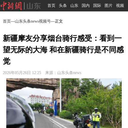
首页
头条
山东
国内
国际
图片
视频
首页
—
山东头条news视频号
—正文
新疆摩友分享烟台骑行感受：看到一
望无际的大海 和在新疆骑行是不同感
觉
2026年05月26日 12:25 来源：山东头条news