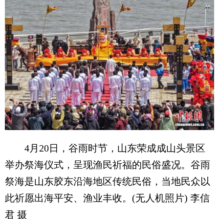
4月20日，谷雨时节，山东荣成成山头景区
举办祭海仪式，呈现渔民祈福的民俗盛况。谷雨
祭海是山东胶东沿海地区传统民俗，当地民众以
此祈愿出海平安、渔业丰收。(无人机照片) 李信
君 摄