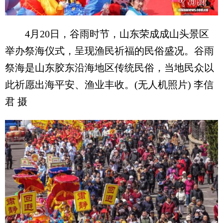
4月20日，谷雨时节，山东荣成成山头景区
举办祭海仪式，呈现渔民祈福的民俗盛况。谷雨
祭海是山东胶东沿海地区传统民俗，当地民众以
此祈愿出海平安、渔业丰收。(无人机照片) 李信
君 摄