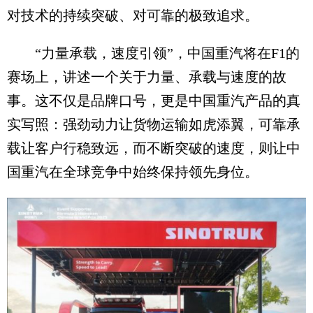
对技术的持续突破、对可靠的极致追求。
“力量承载，速度引领”，中国重汽将在F1的
赛场上，讲述一个关于力量、承载与速度的故
事。这不仅是品牌口号，更是中国重汽产品的真
实写照：强劲动力让货物运输如虎添翼，可靠承
载让客户行稳致远，而不断突破的速度，则让中
国重汽在全球竞争中始终保持领先身位。