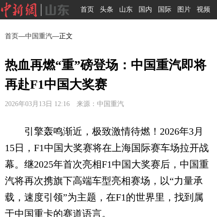
首页
头条
山东
国内
国际
图片
视频
首页
—
中国重汽
—正文
热血再燃“重”磅登场：中国重汽即将
再赴F1中国大奖赛
2026年03月13日 12:16 来源：中国重汽
引擎轰鸣渐近，极致激情待燃！2026年3月
15日，F1中国大奖赛将在上海国际赛车场拉开战
幕。继2025年首次亮相F1中国大奖赛后，中国重
汽将再次携旗下高端车型亮相赛场，以“力量承
载，速度引领”为主题，在F1的世界里，找到属
于中国重卡的赛道语言。