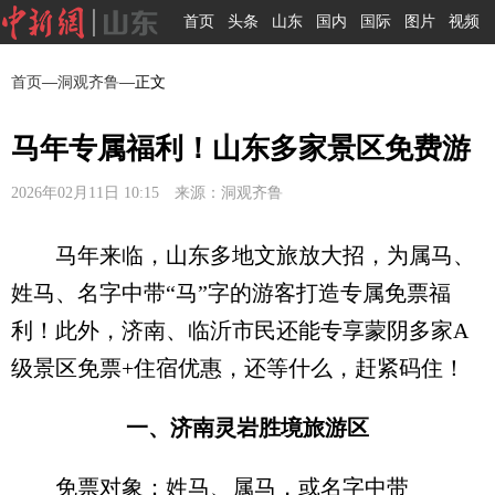
首页
头条
山东
国内
国际
图片
视频
首页
—
洞观齐鲁
—正文
马年专属福利！山东多家景区免费游
2026年02月11日 10:15 来源：洞观齐鲁
马年来临，山东多地文旅放大招，为属马、
姓马、名字中带“马”字的游客打造专属免票福
利！此外，济南、临沂市民还能专享蒙阴多家A
级景区免票+住宿优惠，还等什么，赶紧码住！
一、济南灵岩胜境旅游区
免票对象：姓马、属马，或名字中带