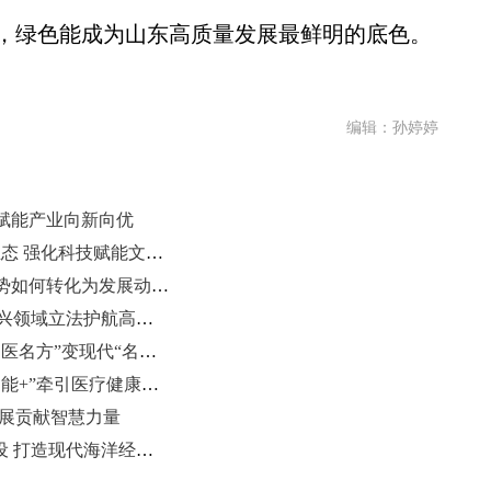
绿色能成为山东高质量发展最鲜明的底色。
编辑：孙婷婷
赋能产业向新向优
山东人大代表建言发展“科幻+”新业态 强化科技赋能文旅产业
山东省政协委员建言：黄河生态优势如何转化为发展动能？
山东省人大公布2025年“成绩单” 新兴领域立法护航高质量发展
山东省政协常委李可建：让经典“名医名方”变现代“名品名药”
山东省政协委员曹英娟：以“人工智能+”牵引医疗健康向高端服务升级
发展贡献智慧力量
山东以强劲“蓝色动能”赋能强省建设 打造现代海洋经济发展高地