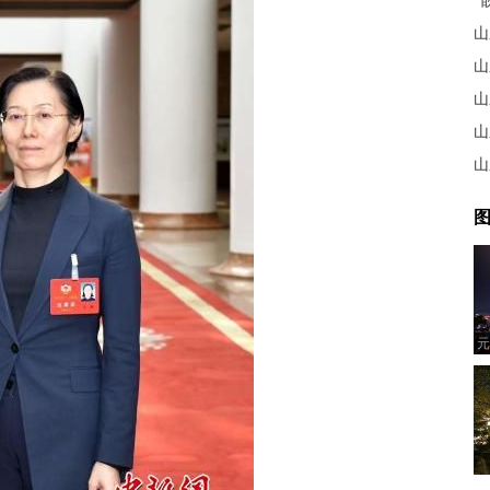
山
图
元