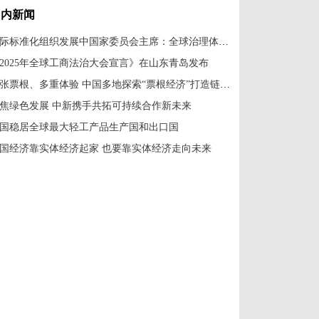
国内新闻
国际标准化组织发展中国家委员会主席：全球治理体系改革应共建共享
2025年全球工商法治大会宣言》在山东青岛发布
一张票根、多重体验 中国多地探索“票根经济”打造链式消费新场景
焦绿色发展 中新携手共拓可持续合作新未来
国稳居全球最大轻工产品生产国和出口国
国经济靠实体经济起家 也要靠实体经济走向未来