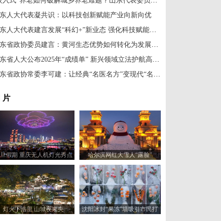
“嵌入式”养老如何破解城乡养老难题？山东代表委员建言“老有颐养”
东人大代表凝共识：以科技创新赋能产业向新向优
山东人大代表建言发展“科幻+”新业态 强化科技赋能文旅产业
山东省政协委员建言：黄河生态优势如何转化为发展动能？
山东省人大公布2025年“成绩单” 新兴领域立法护航高质量发展
山东省政协常委李可建：让经典“名医名方”变现代“名品名药”
 片
旦假期 重庆无人机灯光秀点
哈尔滨网红大雪人“露脸”
亮绚丽夜空
灯火下浩里 山城夜未央
沈阳冰封“果冻”墙吸引市民打
卡