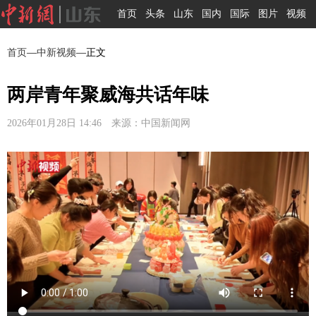
首页
头条
山东
国内
国际
图片
视频
首页
—
中新视频
—正文
两岸青年聚威海共话年味
2026年01月28日 14:46 来源：中国新闻网