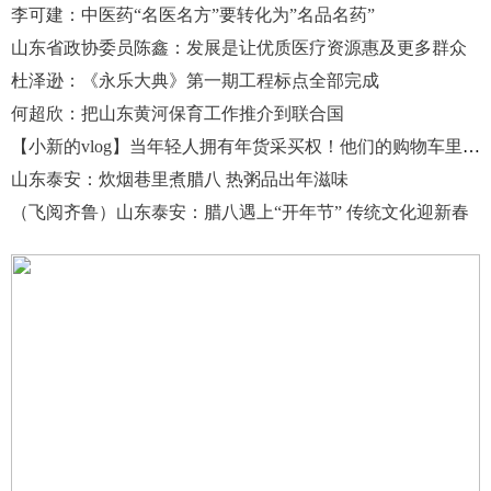
李可建：中医药“名医名方”要转化为”名品名药”
山东省政协委员陈鑫：发展是让优质医疗资源惠及更多群众
杜泽逊：《永乐大典》第一期工程标点全部完成
何超欣：把山东黄河保育工作推介到联合国
【小新的vlog】当年轻人拥有年货采买权！他们的购物车里都有啥？
山东泰安：炊烟巷里煮腊八 热粥品出年滋味
（飞阅齐鲁）山东泰安：腊八遇上“开年节” 传统文化迎新春