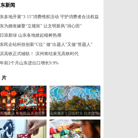
山东新闻
东多地开展“3·15”消费维权活动 守护消费者合法权益
东为婚丧嫁娶“立规矩” 让文明新风“润心田”
日添新绿 山东各地掀起植树热潮
东民企站科技创新“C位” 做“出题人”又做“答题人”
滨高铁正式铺轨！ 滨州将结束无高铁时代
年前2个月山东进出口增长9.9%
 片
围感拉满 各地民众喜迎元宵
云南迪庆：日出时分 白水台“仙
佳节
人遗田”染金边