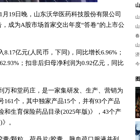
1月19日晚，山东沃华医药科技股份有限公司
山
度报告，成为A股市场首家交出年度“答卷”的上市公
山
春
山
.17亿元(人民币，下同)，同比增长6.96%；
济
62.93%；扣非后归母净利润为0.92亿元，同比
今
图
万和堂药庄，是一家集研发、生产、营销为
161个，其中独家产品15个，并有93个产品
生育保险药品目录(2025年版)》，43个产
氛
)》。
/颗粒、荷丹片/胶囊、脑血疏口服液并列