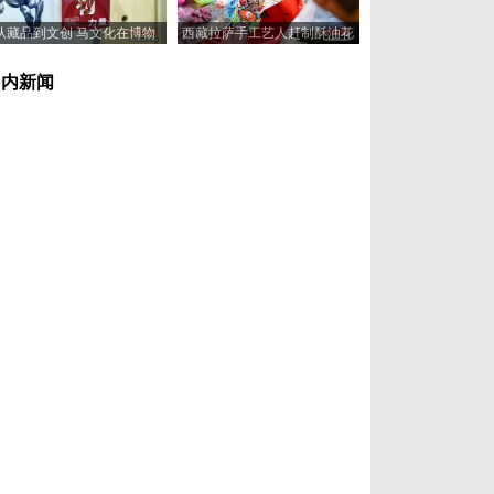
从藏品到文创 马文化在博物
西藏拉萨手工艺人赶制酥油花
馆“奔”向新岁
喜迎藏历新年
国内新闻