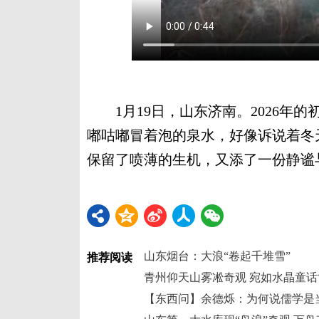
1月19日，山东济南。2026年
嘟咕嘟冒着泡的泉水，好像诉说着冬
保留了喷薄的生机，又添了一份静谧与
山东烟台：大浪“卷起千堆雪”
推荐阅读
青州仰天山雾凇奇观 宛如水晶童话