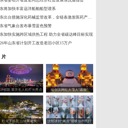
东省委召开省直老同志经济社会发展情况通报会
东将加快丰富远洋船舶船型谱系
山东出台措施深化药械监管改革，全链条激发医药产业动能
东省气象台发布暴雪蓝色预警
东加快实施跨区域供热工程 助力全省碳达峰目标实现
026年山东省计划开工改造老旧小区15万户
 片
旦假期 重庆无人机灯光秀点
哈尔滨网红大雪人“露脸”
亮绚丽夜空
灯火下浩里 山城夜未央
沈阳冰封“果冻”墙吸引市民打
卡