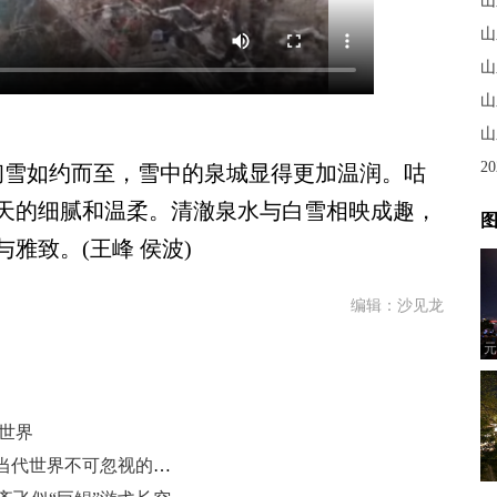
山
山
山
山
2
的初雪如约而至，雪中的泉城显得更加温润。咕
天的细腻和温柔。清澈泉水与白雪相映成趣，
图
雅致。(王峰 侯波)
编辑：沙见龙
元
世界
【东西问】余德烁：为何说儒学是当代世界不可忽视的思想智慧？