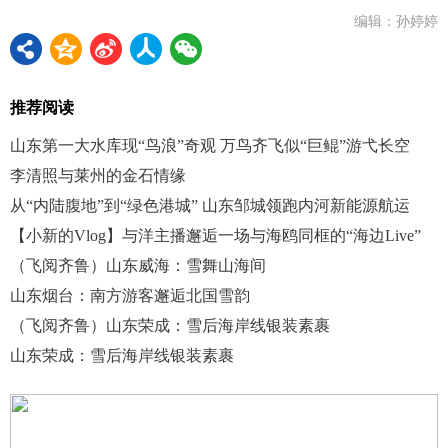
编辑：孙婷婷
推荐阅读
山东第一大水库现“鸟浪”奇观 万鸟齐飞似“巨鲲”游弋长空
李清照与莱州的金石情缘
从“内陆腹地”到“绿色港城” 山东邹城领跑内河新能源航运
【小新的Vlog】与洋主播邂逅一场与海鸥同框的“海边Live”
（飞阅齐鲁）山东威海：雪舞山海间
山东烟台：南方游客邂逅北国雪韵
（飞阅齐鲁）山东荣成：雪后海岸线银装素裹
山东荣成：雪后海岸线银装素裹