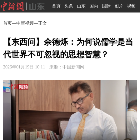
首页
头条
山东
国内
国际
图片
视频
首页
—
中新视频
—正文
【东西问】余德烁：为何说儒学是当
代世界不可忽视的思想智慧？
2026年01月19日 10:11 来源：中国新闻网