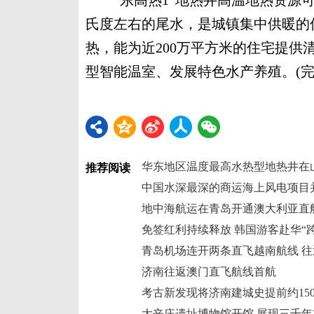
“东高热1”地热井高温地热资源可
氏度左右的尾水，是城镇集中供暖的
热，能为近200万平方米的住宅提供
型智能温室、发展特色水产养殖。(完
华东地区温度最高水热型地热井在
推荐阅读
中国水深最深的商运海上风电项目
地中海航运在青岛开通澳大利亚直
免签红利持续释放 韩国游客赴华“
济南往返澳门直飞航线首航
考古新发现将济南建城史提前约150
大辛庄遗址博物馆开馆 展现三千