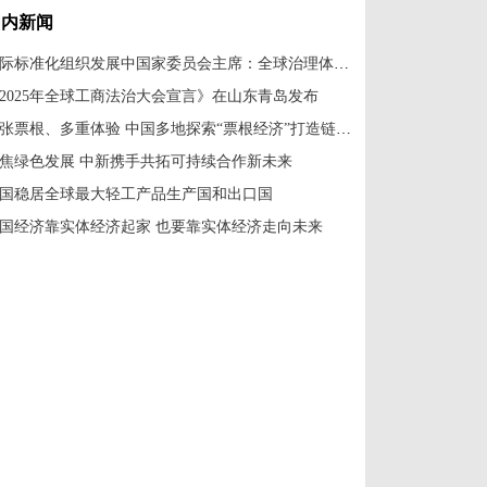
国内新闻
国际标准化组织发展中国家委员会主席：全球治理体系改革应共建共享
2025年全球工商法治大会宣言》在山东青岛发布
一张票根、多重体验 中国多地探索“票根经济”打造链式消费新场景
焦绿色发展 中新携手共拓可持续合作新未来
国稳居全球最大轻工产品生产国和出口国
国经济靠实体经济起家 也要靠实体经济走向未来