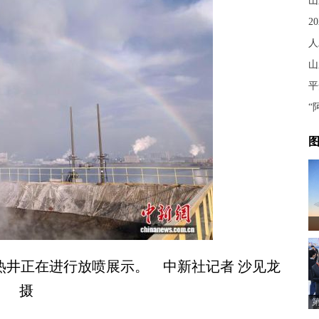
山
2
山
图
地热井正在进行放喷展示。 中新社记者 沙见龙
摄