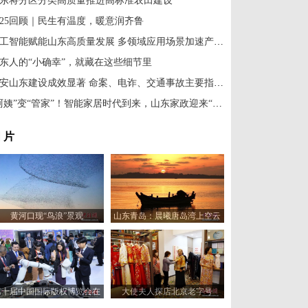
东将分区分类高质量推进高标准农田建设
025回顾｜民生有温度，暖意润齐鲁
人工智能赋能山东高质量发展 多领域应用场景加速产业升级
东人的“小确幸”，就藏在这些细节里
平安山东建设成效显著 命案、电诈、交通事故主要指标全面下降
“阿姨”变“管家”！智能家居时代到来，山东家政迎来“升维”革命
 片
黄河口现“鸟浪”景观
山东青岛：晨曦唐岛湾上空云
霞变幻 宛如油画
第十届中国国际版权博览会在
大使夫人探店北京老字号
山东青岛开幕