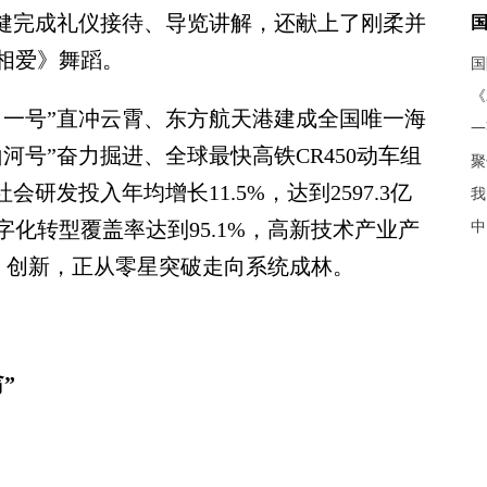
稳健完成礼仪接待、导览讲解，还献上了刚柔并
相爱》舞蹈。
《
一号”直冲云霄、东方航天港建成全国唯一海
河号”奋力掘进、全球最快高铁CR450动车组
聚
研发投入年均增长11.5%，达到2597.3亿
我
化转型覆盖率达到95.1%，高新技术产业产
中
%。创新，正从零星突破走向系统成林。
”