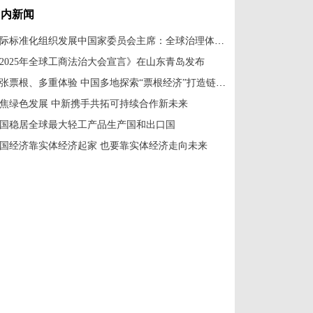
国内新闻
国际标准化组织发展中国家委员会主席：全球治理体系改革应共建共享
2025年全球工商法治大会宣言》在山东青岛发布
一张票根、多重体验 中国多地探索“票根经济”打造链式消费新场景
焦绿色发展 中新携手共拓可持续合作新未来
国稳居全球最大轻工产品生产国和出口国
国经济靠实体经济起家 也要靠实体经济走向未来