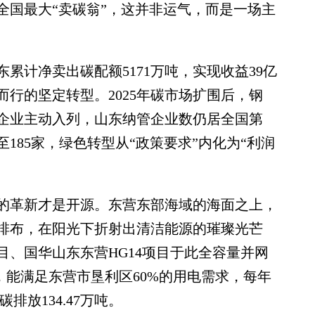
国最大“卖碳翁”，这并非运气，而是一场主
计净卖出碳配额5171万吨，实现收益39亿
行的坚定转型。2025年碳市场扩围后，钢
东企业主动入列，山东纳管企业数仍居全国第
至185家，绿色转型从“政策要求”内化为“利润
革新才是开源。东营东部海域的海面之上，
齐排布，在阳光下折射出清洁能源的璀璨光芒
、国华山东东营HG14项目于此全容量并网
时，能满足东营市垦利区60%的用电需求，每年
排放134.47万吨。