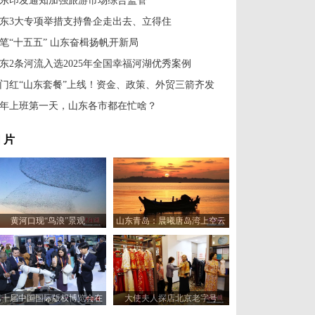
东印发通知加强旅游市场综合监管
东3大专项举措支持鲁企走出去、立得住
笔“十五五” 山东奋楫扬帆开新局
东2条河流入选2025年全国幸福河湖优秀案例
门红“山东套餐”上线！资金、政策、外贸三箭齐发
年上班第一天，山东各市都在忙啥？
 片
黄河口现“鸟浪”景观
山东青岛：晨曦唐岛湾上空云
霞变幻 宛如油画
第十届中国国际版权博览会在
大使夫人探店北京老字号
山东青岛开幕