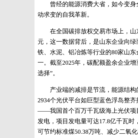
曾经的能源消费大省，如今变身全
动求变的自我革新。
在全国碳排放权交易市场上，山东累
元，这一数据背后，是山东企业向绿而
铁、水泥、铝冶炼等行业的80家山
一。截至2025年，碳配额盈余企业增
选择”。
产业端的减排是节流，能源结构的
2934个光伏平台如巨型蓝色浮岛整
——我国首个百万千瓦级海上光伏项目
发电，项目发电量可达17.8亿千瓦
可节约标准煤50.38万吨、减少二氧化碳