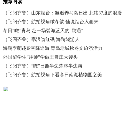
推荐阅读
（飞阅齐鲁）山东烟台：邂逅养马岛日出 北纬37度的浪漫
（飞阅齐鲁）航拍视角瞰冬韵 仙境烟台入画来
冬日“瞰”青岛 赴一场碧海蓝天的“鸥遇”
（飞阅齐鲁）寒浪吻红礁 海鸥绕游人
海鸥季萌趣IP空降巡游 青岛老城秋冬文旅添活力
外国留学生“拜师”学做王哥庄大馒头
（飞阅齐鲁）“瞰”日照半边森林半边海
（飞阅齐鲁）航拍视角下看冬日南湖植物园之美